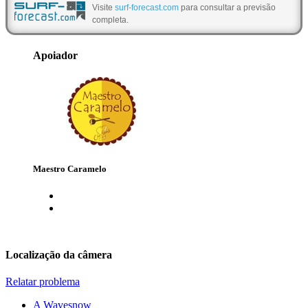
Visite
surf-forecast.com
para consultar a previsão
completa.
Apoiador
Maestro Caramelo
Localização da câmera
Leaflet
|
©
OpenStreetMap
contributors
Relatar problema
+
A Wavesnow