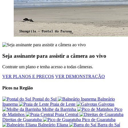
Seja assinante para assistir a câmera ao vivo
Contrate um plano e tenha acesso a todas câmeras.
VER PLANOS E PREÇOS
VER DEMONSTRAÇÃO
Picos na Região
Pontal do Sul
Balneário
Ipanema
Praia de Leste
Gaivotas
Molhe da Barrinha
Pico
de Matinhos
Praia Central
Direitas de Guaratuba
Pico de Guaratuba
Balneário Eliana
Barra do Saí